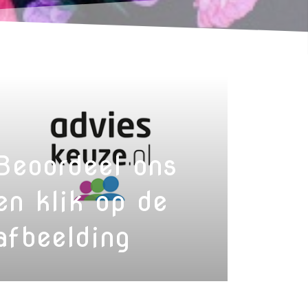
Beoordeel ons
en klik op de
afbeelding