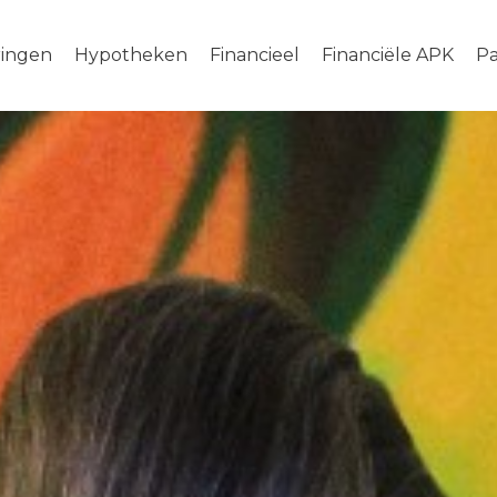
ringen
Hypotheken
Financieel
Financiële APK
Pa