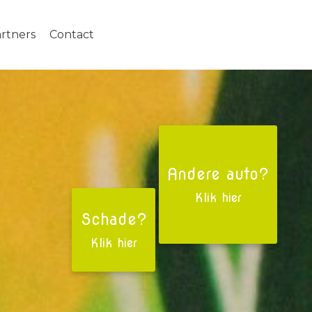
rtners
Contact
Andere auto?
Klik hier
Schade?
Klik hier