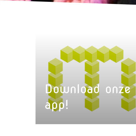
Download onze
app!