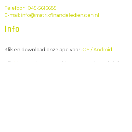
Telefoon: 045-5616685
E-mail: info@matrixfinancielediensten.nl
Info
Klik en download onze app voor
iOS /
Android
Klik
hier
voor het aanmelden van de nieuwsbrief.